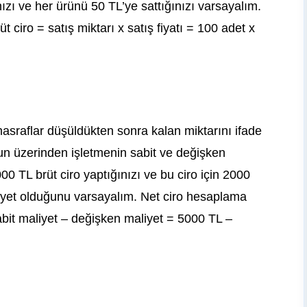
ızı ve her ürünü 50 TL’ye sattığınızı varsayalım.
 ciro = satış miktarı x satış fiyatı = 100 adet x
 masraflar düşüldükten sonra kalan miktarını ifade
nun üzerinden işletmenin sabit ve değişken
000 TL brüt ciro yaptığınızı ve bu ciro için 2000
iyet olduğunu varsayalım. Net ciro hesaplama
sabit maliyet – değişken maliyet = 5000 TL –