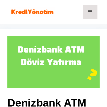
İçeriğe
atla
Menü
Denizbank ATM