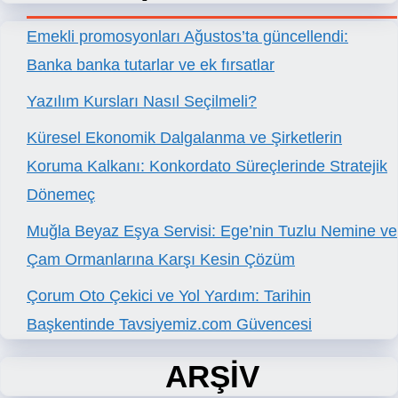
Emekli promosyonları Ağustos’ta güncellendi:
Banka banka tutarlar ve ek fırsatlar
Yazılım Kursları Nasıl Seçilmeli?
Küresel Ekonomik Dalgalanma ve Şirketlerin
Koruma Kalkanı: Konkordato Süreçlerinde Stratejik
Dönemeç
Muğla Beyaz Eşya Servisi: Ege’nin Tuzlu Nemine ve
Çam Ormanlarına Karşı Kesin Çözüm
Çorum Oto Çekici ve Yol Yardım: Tarihin
Başkentinde Tavsiyemiz.com Güvencesi
ARŞİV