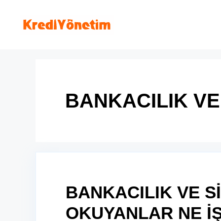
İçeriğe
atla
BANKACILIK VE
BANKACILIK VE S
OKUYANLAR NE İ