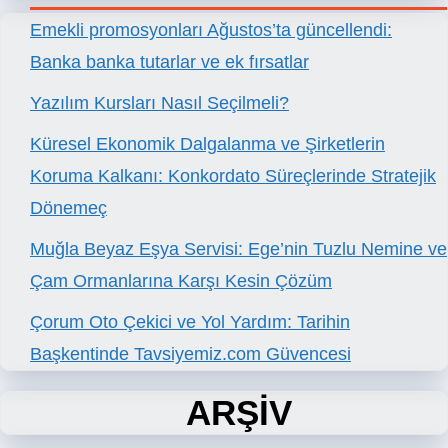
Emekli promosyonları Ağustos’ta güncellendi:
Banka banka tutarlar ve ek fırsatlar
Yazılım Kursları Nasıl Seçilmeli?
Küresel Ekonomik Dalgalanma ve Şirketlerin
Koruma Kalkanı: Konkordato Süreçlerinde Stratejik
Dönemeç
Muğla Beyaz Eşya Servisi: Ege’nin Tuzlu Nemine ve
Çam Ormanlarına Karşı Kesin Çözüm
Çorum Oto Çekici ve Yol Yardım: Tarihin
Başkentinde Tavsiyemiz.com Güvencesi
ARŞİV