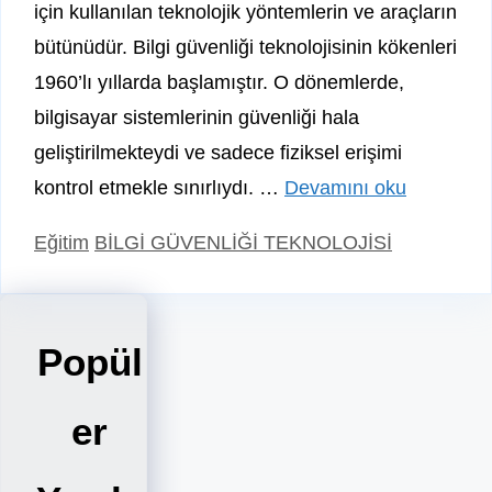
için kullanılan teknolojik yöntemlerin ve araçların
bütünüdür. Bilgi güvenliği teknolojisinin kökenleri
1960’lı yıllarda başlamıştır. O dönemlerde,
bilgisayar sistemlerinin güvenliği hala
geliştirilmekteydi ve sadece fiziksel erişimi
kontrol etmekle sınırlıydı. …
Devamını oku
Kategoriler
Etiketler
Eğitim
BİLGİ GÜVENLİĞİ TEKNOLOJİSİ
Popül
er