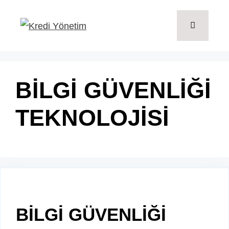
İçeriğe
atla
Menü
BİLGİ GÜVENLİĞİ
TEKNOLOJİSİ
BİLGİ GÜVENLİĞİ