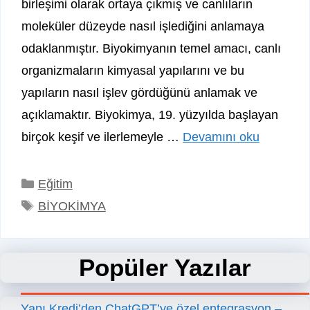
birleşimi olarak ortaya çıkmış ve canlıların
moleküler düzeyde nasıl işlediğini anlamaya
odaklanmıştır. Biyokimyanın temel amacı, canlı
organizmaların kimyasal yapılarını ve bu
yapıların nasıl işlev gördüğünü anlamak ve
açıklamaktır. Biyokimya, 19. yüzyılda başlayan
birçok keşif ve ilerlemeyle …
Devamını oku
Kategoriler
Eğitim
Etiketler
BİYOKİMYA
Popüler Yazılar
Yapı Kredi’den ChatGPT’ye özel entegrasyon –