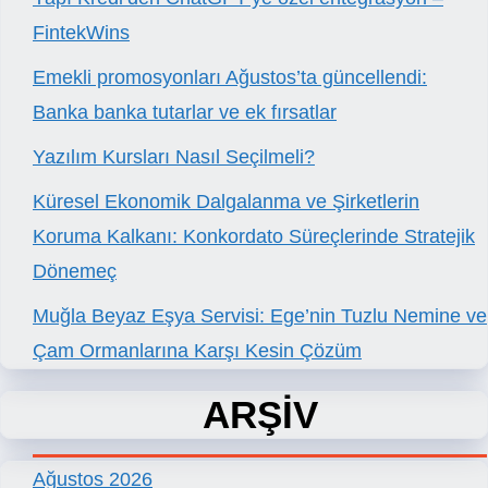
FintekWins
Emekli promosyonları Ağustos’ta güncellendi:
Banka banka tutarlar ve ek fırsatlar
Yazılım Kursları Nasıl Seçilmeli?
Küresel Ekonomik Dalgalanma ve Şirketlerin
Koruma Kalkanı: Konkordato Süreçlerinde Stratejik
Dönemeç
Muğla Beyaz Eşya Servisi: Ege’nin Tuzlu Nemine ve
Çam Ormanlarına Karşı Kesin Çözüm
ARŞİV
Ağustos 2026