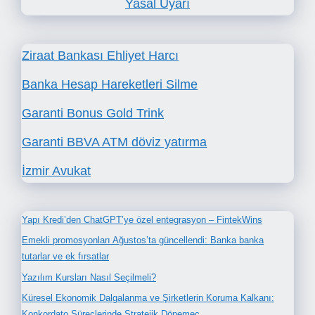
Yasal Uyarı
Ziraat Bankası Ehliyet Harcı
Banka Hesap Hareketleri Silme
Garanti Bonus Gold Trink
Garanti BBVA ATM döviz yatırma
İzmir Avukat
Yapı Kredi’den ChatGPT’ye özel entegrasyon – FintekWins
Emekli promosyonları Ağustos’ta güncellendi: Banka banka
tutarlar ve ek fırsatlar
Yazılım Kursları Nasıl Seçilmeli?
Küresel Ekonomik Dalgalanma ve Şirketlerin Koruma Kalkanı:
Konkordato Süreçlerinde Stratejik Dönemeç