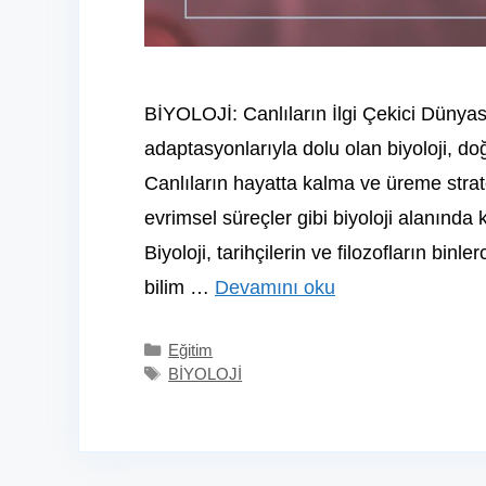
BİYOLOJİ: Canlıların İlgi Çekici Dünyası 
adaptasyonlarıyla dolu olan biyoloji, doğ
Canlıların hayatta kalma ve üreme stratej
evrimsel süreçler gibi biyoloji alanında 
Biyoloji, tarihçilerin ve filozofların binl
bilim …
Devamını oku
Kategoriler
Eğitim
Etiketler
BİYOLOJİ