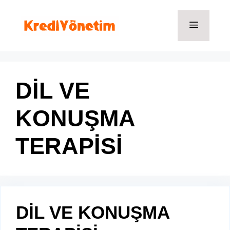
İçeriğe
atla
Menü
DİL VE
KONUŞMA
TERAPİSİ
DİL VE KONUŞMA