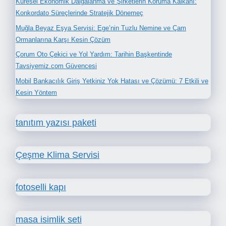
Küresel Ekonomik Dalgalanma ve Şirketlerin Koruma Kalkanı:
Konkordato Süreçlerinde Stratejik Dönemeç
Muğla Beyaz Eşya Servisi: Ege’nin Tuzlu Nemine ve Çam
Ormanlarına Karşı Kesin Çözüm
Çorum Oto Çekici ve Yol Yardım: Tarihin Başkentinde
Tavsiyemiz.com Güvencesi
Mobil Bankacılık Giriş Yetkiniz Yok Hatası ve Çözümü: 7 Etkili ve
Kesin Yöntem
tanıtım yazısı paketi
Çeşme Klima Servisi
fotoselli kapı
masa isimlik seti