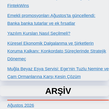
FintekWins
Emekli promosyonları Ağustos’ta güncellendi:
Banka banka tutarlar ve ek fırsatlar
Yazılım Kursları Nasıl Seçilmeli?
Küresel Ekonomik Dalgalanma ve Şirketlerin
Koruma Kalkanı: Konkordato Süreçlerinde Stratejik
Dönemeç
Muğla Beyaz Eşya Servisi: Ege’nin Tuzlu Nemine ve
Çam Ormanlarına Karşı Kesin Çözüm
ARŞİV
Ağustos 2026