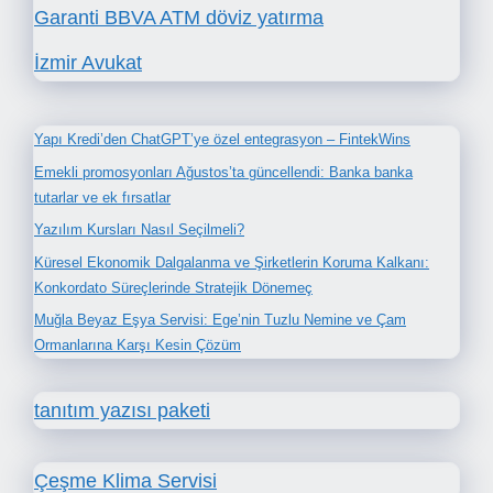
Garanti BBVA ATM döviz yatırma
İzmir Avukat
Yapı Kredi’den ChatGPT’ye özel entegrasyon – FintekWins
Emekli promosyonları Ağustos’ta güncellendi: Banka banka
tutarlar ve ek fırsatlar
Yazılım Kursları Nasıl Seçilmeli?
Küresel Ekonomik Dalgalanma ve Şirketlerin Koruma Kalkanı:
Konkordato Süreçlerinde Stratejik Dönemeç
Muğla Beyaz Eşya Servisi: Ege’nin Tuzlu Nemine ve Çam
Ormanlarına Karşı Kesin Çözüm
tanıtım yazısı paketi
Çeşme Klima Servisi