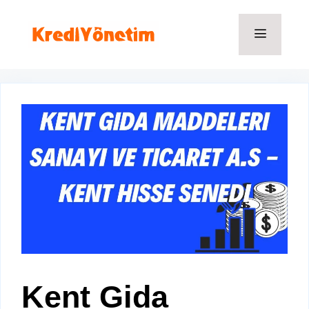
İçeriğe
atla
Menü
Kent Gida