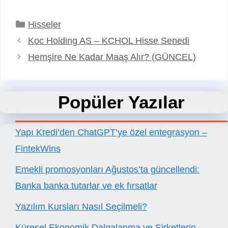
Kategoriler
Hisseler
Koc Holding AS – KCHOL Hisse Senedi
Hemşire Ne Kadar Maaş Alır? (GÜNCEL)
Popüler Yazılar
Yapı Kredi’den ChatGPT’ye özel entegrasyon –
FintekWins
Emekli promosyonları Ağustos’ta güncellendi:
Banka banka tutarlar ve ek fırsatlar
Yazılım Kursları Nasıl Seçilmeli?
Küresel Ekonomik Dalgalanma ve Şirketlerin