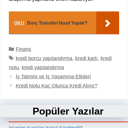
OKU
Borç Transferi Nasıl Yapılır?
Kategoriler
Finans
Etiketler
kredi borcu yapılandırma
,
kredi kartı
,
kredi
notu
,
kredi yapılandırma
İş Tatmini ve İş Yaşamına Etkileri
Kredi Notu Kaç Olunca Kredi Alınır?
Popüler Yazılar