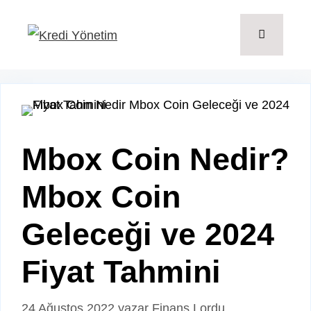
İçeriğe
atla
Menü
Mbox Coin Nedir?
Mbox Coin
Geleceği ve 2024
Fiyat Tahmini
24 Ağustos 2022
yazar
Finans Lordu