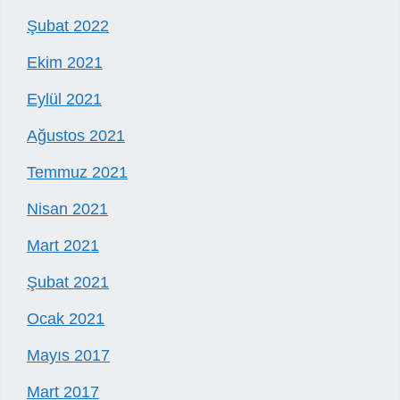
Şubat 2022
Ekim 2021
Eylül 2021
Ağustos 2021
Temmuz 2021
Nisan 2021
Mart 2021
Şubat 2021
Ocak 2021
Mayıs 2017
Mart 2017