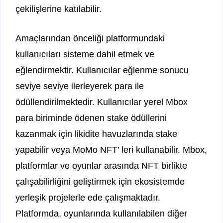
çekilişlerine katılabilir.
Amaçlarından önceliği platformundaki
kullanıcıları sisteme dahil etmek ve
eğlendirmektir. Kullanıcılar eğlenme sonucu
seviye seviye ilerleyerek para ile
ödüllendirilmektedir. Kullanıcılar yerel Mbox
para biriminde ödenen stake ödüllerini
kazanmak için likidite havuzlarında stake
yapabilir veya MoMo NFT’ leri kullanabilir. Mbox,
platformlar ve oyunlar arasında NFT birlikte
çalışabilirliğini geliştirmek için ekosistemde
yerleşik projelerle ede çalışmaktadır.
Platformda, oyunlarında kullanılabilen diğer