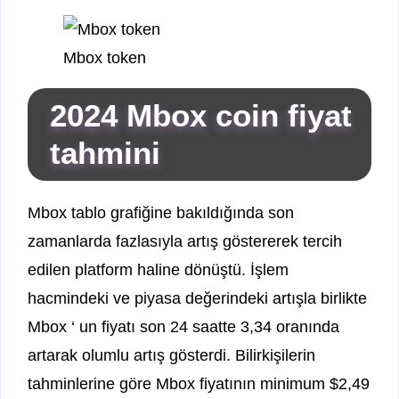
Mbox token
2024 Mbox coin fiyat
tahmini
Mbox tablo grafiğine bakıldığında son
zamanlarda fazlasıyla artış göstererek tercih
edilen platform haline dönüştü. İşlem
hacmindeki ve piyasa değerindeki artışla birlikte
Mbox ‘ un fiyatı son 24 saatte 3,34 oranında
artarak olumlu artış gösterdi. Bilirkişilerin
tahminlerine göre Mbox fiyatının minimum $2,49