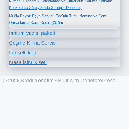
Küresel Ekonomik Dalgalanma ve Şirketlerin Koruma Kalkanı:
Konkordato Süreçlerinde Stratejik Dönemeç
Muğla Beyaz Eşya Servisi: Ege’nin Tuzlu Nemine ve Çam
Ormanlarına Karşı Kesin Çözüm
tanıtım yazısı paketi
Çeşme Klima Servisi
fotoselli kapı
masa isimlik seti
© 2026 Kredi Yönetim
• Built with
GeneratePress