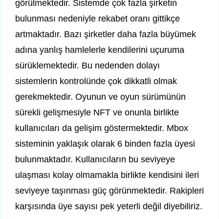
görülmektedir. Sistemde çok fazla şirketin
bulunması nedeniyle rekabet oranı gittikçe
artmaktadır. Bazı şirketler daha fazla büyümek
adına yanlış hamlelerle kendilerini uçuruma
sürüklemektedir. Bu nedenden dolayı
sistemlerin kontrolünde çok dikkatli olmak
gerekmektedir. Oyunun ve oyun sürümünün
sürekli gelişmesiyle NFT ve onunla birlikte
kullanıcıları da gelişim göstermektedir. Mbox
sisteminin yaklaşık olarak 6 binden fazla üyesi
bulunmaktadır. Kullanıcıların bu seviyeye
ulaşması kolay olmamakla birlikte kendisini ileri
seviyeye taşınması güç görünmektedir. Rakipleri
karşısında üye sayısı pek yeterli değil diyebiliriz.