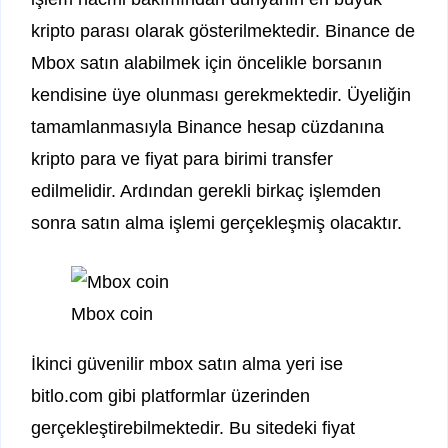
kripto parası olarak gösterilmektedir. Binance de
Mbox satın alabilmek için öncelikle borsanın
kendisine üye olunması gerekmektedir. Üyeliğin
tamamlanmasıyla Binance hesap cüzdanına
kripto para ve fiyat para birimi transfer
edilmelidir. Ardından gerekli birkaç işlemden
sonra satın alma işlemi gerçekleşmiş olacaktır.
Mbox coin
İkinci güvenilir mbox satın alma yeri ise
bitlo.com gibi platformlar üzerinden
gerçekleştirebilmektedir. Bu sitedeki fiyat