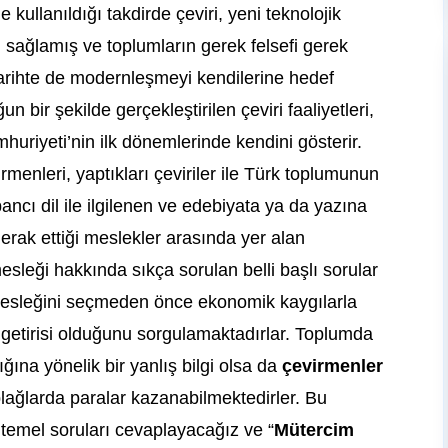
e kullanıldığı takdirde çeviri, yeni teknolojik
nı sağlamış ve toplumların gerek felsefi gerek
 Tarihte de modernleşmeyi kendilerine hedef
un bir şekilde gerçekleştirilen çeviri faaliyetleri,
uriyeti’nin ilk dönemlerinde kendini gösterir.
menleri, yaptıkları çeviriler ile Türk toplumunun
ancı dil ile ilgilenen ve edebiyata ya da yazına
merak ettiği meslekler arasında yer alan
esleği hakkında sıkça sorulan belli başlı sorular
esleğini seçmeden önce ekonomik kaygılarla
getirisi olduğunu sorgulamaktadırlar. Toplumda
ına yönelik bir yanlış bilgi olsa da
çevirmenler
ağlarda paralar kazanabilmektedirler. Bu
li temel soruları cevaplayacağız ve “
Mütercim