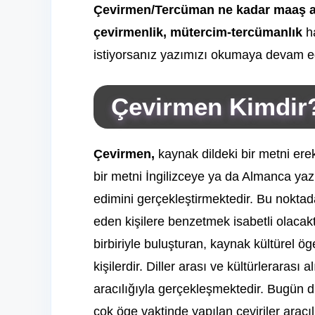
Çevirmen/Tercüman ne kadar maaş a
çevirmenlik,
mütercim-tercümanlık
h
istiyorsanız yazımızı okumaya devam ede
Çevirmen Kimdir
Çevirmen,
kaynak dildeki bir metni erek
bir metni İngilizceye ya da Almanca yazı
edimini gerçekleştirmektedir. Bu noktad
eden kişilere benzetmek isabetli olacaktı
birbiriyle buluşturan, kaynak kültürel ö
kişilerdir. Diller arası ve kültürlerarası
aracılığıyla gerçekleşmektedir. Bugün 
çok öge vaktinde yapılan çeviriler aracılı