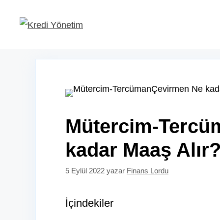
İçeriğe
atla
Mütercim-Tercü
kadar Maaş Alır
5 Eylül 2022
yazar
Finans Lordu
İçindekiler