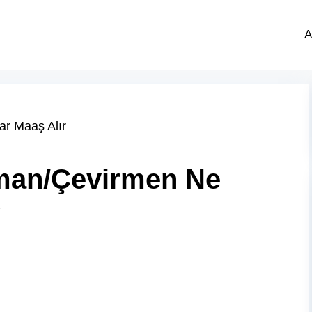
A
man/Çevirmen Ne
?