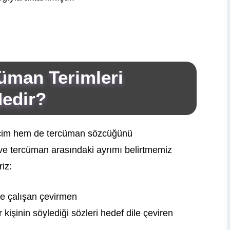
üman Terimleri
Nedir?
cim hem de tercüman sözcüğünü
ve tercüman arasındaki ayrımı belirtmemiz
riz:
de çalışan çevirmen
kişinin söylediği sözleri hedef dile çeviren