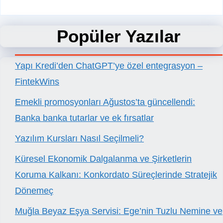
Popüler Yazılar
Yapı Kredi’den ChatGPT’ye özel entegrasyon –
FintekWins
Emekli promosyonları Ağustos’ta güncellendi:
Banka banka tutarlar ve ek fırsatlar
Yazılım Kursları Nasıl Seçilmeli?
Küresel Ekonomik Dalgalanma ve Şirketlerin
Koruma Kalkanı: Konkordato Süreçlerinde Stratejik
Dönemeç
Muğla Beyaz Eşya Servisi: Ege’nin Tuzlu Nemine ve