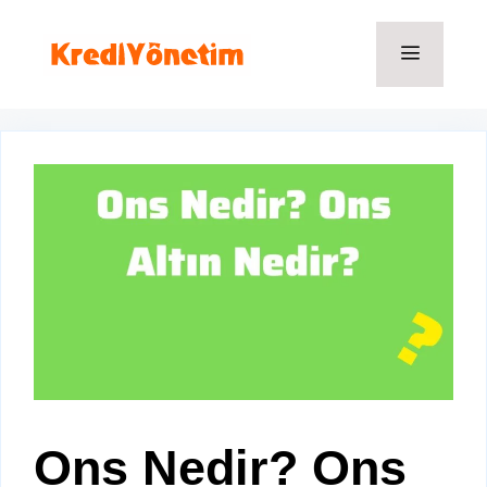
İçeriğe
atla
Menü
Ons Nedir? Ons