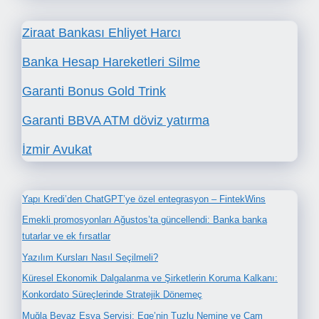
Ziraat Bankası Ehliyet Harcı
Banka Hesap Hareketleri Silme
Garanti Bonus Gold Trink
Garanti BBVA ATM döviz yatırma
İzmir Avukat
Yapı Kredi’den ChatGPT’ye özel entegrasyon – FintekWins
Emekli promosyonları Ağustos’ta güncellendi: Banka banka
tutarlar ve ek fırsatlar
Yazılım Kursları Nasıl Seçilmeli?
Küresel Ekonomik Dalgalanma ve Şirketlerin Koruma Kalkanı:
Konkordato Süreçlerinde Stratejik Dönemeç
Muğla Beyaz Eşya Servisi: Ege’nin Tuzlu Nemine ve Çam