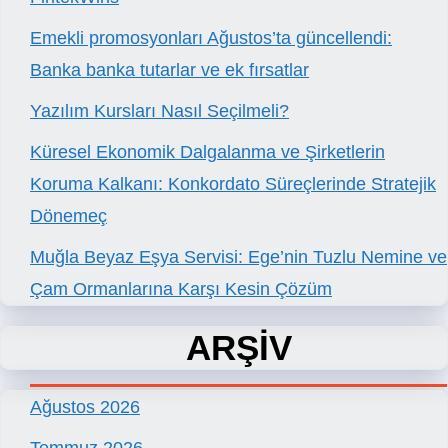
Emekli promosyonları Ağustos’ta güncellendi:
Banka banka tutarlar ve ek fırsatlar
Yazılım Kursları Nasıl Seçilmeli?
Küresel Ekonomik Dalgalanma ve Şirketlerin
Koruma Kalkanı: Konkordato Süreçlerinde Stratejik
Dönemeç
Muğla Beyaz Eşya Servisi: Ege’nin Tuzlu Nemine ve
Çam Ormanlarına Karşı Kesin Çözüm
ARŞİV
Ağustos 2026
Temmuz 2026