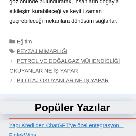
göz önünde bulundurarak, insanların doğayla
etkileşim kurabileceği ve keyifli zaman
geçirebileceği mekanlara dönüşüm sağlarlar.
Kategoriler
Eğitim
Etiketler
PEYZAJ MİMARLIĞI
PETROL VE DOĞALGAZ MÜHENDİSLİĞİ
OKUYANLAR NE İŞ YAPAR
PİLOTAJ OKUYANLAR NE İŞ YAPAR
Popüler Yazılar
Yapı Kredi’den ChatGPT’ye özel entegrasyon –
FintekWins