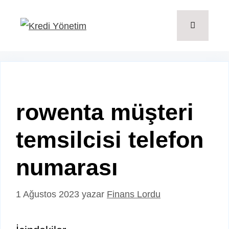
İçeriğe
atla
Menü
rowenta müşteri
temsilcisi telefon
numarası
1 Ağustos 2023
yazar
Finans Lordu