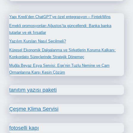
Yapı Kredi’den ChatGPT’ye özel entegrasyon – FintekWins
Emekli promosyonları Ağustos’ta güncellendi: Banka banka
tutarlar ve ek fırsatlar
Yazılım Kursları Nasıl Seçilmeli?
Küresel Ekonomik Dalgalanma ve Şirketlerin Koruma Kalkanı:
Konkordato Süreçlerinde Stratejik Dönemeç
Muğla Beyaz Eşya Servisi: Ege’nin Tuzlu Nemine ve Çam
Ormanlarına Karşı Kesin Çözüm
tanıtım yazısı paketi
Çeşme Klima Servisi
fotoselli kapı