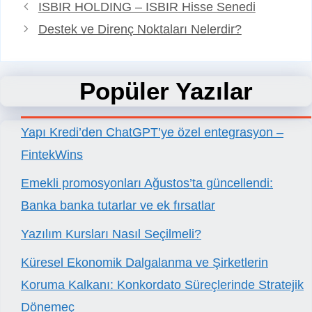
ISBIR HOLDING – ISBIR Hisse Senedi
Destek ve Direnç Noktaları Nelerdir?
Popüler Yazılar
Yapı Kredi’den ChatGPT’ye özel entegrasyon –
FintekWins
Emekli promosyonları Ağustos’ta güncellendi:
Banka banka tutarlar ve ek fırsatlar
Yazılım Kursları Nasıl Seçilmeli?
Küresel Ekonomik Dalgalanma ve Şirketlerin
Koruma Kalkanı: Konkordato Süreçlerinde Stratejik
Dönemeç