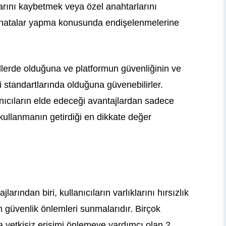
onlarını kaybetmek veya özel anahtarlarını
k hatalar yapma konusunda endişelenmelerine
llerde olduğuna ve platformun güvenliğinin ve
i standartlarında olduğuna güvenebilirler.
anıcıların elde edeceği avantajlardan sadece
kullanmanın getirdiği en dikkate değer
rından biri, kullanıcıların varlıklarını hırsızlık
m güvenlik önlemleri sunmalarıdır. Birçok
a yetkisiz erişimi önlemeye yardımcı olan 2