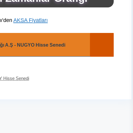
w’den
AKSA Fiyatları
lığı A.Ş - NUGYO Hisse Senedi
Y Hisse Senedi