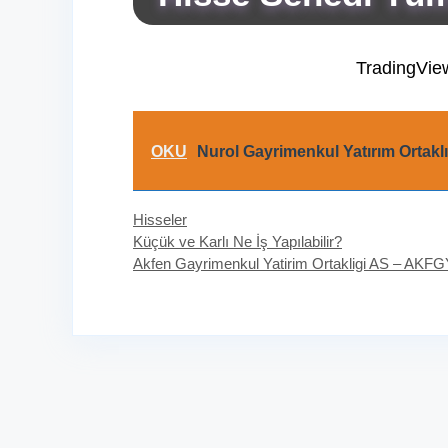
TradingVie
OKU
Nurol Gayrimenkul Yatırım Ortak
Kategoriler
Hisseler
Küçük ve Karlı Ne İş Yapılabilir?
Akfen Gayrimenkul Yatirim Ortakligi AS – AKFG