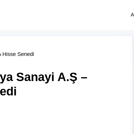
A
ya Sanayi A.Ş –
edi