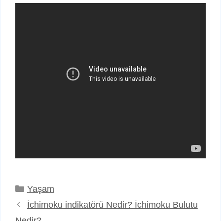
Kategoriler
Yaşam
İchimoku indikatörü Nedir? İchimoku Bulutu
Nedir?