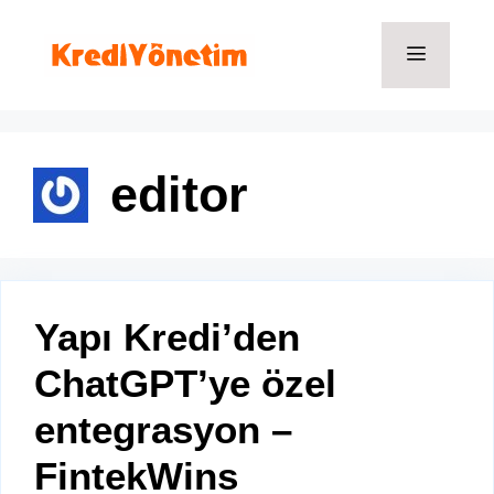
İçeriğe
atla
Menü
editor
Yapı Kredi’den
ChatGPT’ye özel
entegrasyon –
FintekWins