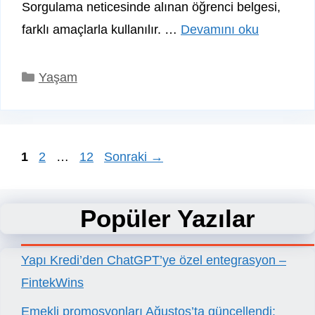
Sorgulama neticesinde alınan öğrenci belgesi,
farklı amaçlarla kullanılır. …
Devamını oku
Kategoriler
Yaşam
Sayfa
Sayfa
Sayfa
1
2
…
12
Sonraki
→
Popüler Yazılar
Yapı Kredi’den ChatGPT’ye özel entegrasyon –
FintekWins
Emekli promosyonları Ağustos’ta güncellendi: