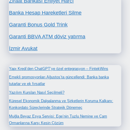
Ziraat Bankası Ehliyet Harcı
Banka Hesap Hareketleri Silme
Garanti Bonus Gold Trink
Garanti BBVA ATM döviz yatırma
İzmir Avukat
Yapı Kredi’den ChatGPT’ye özel entegrasyon – FintekWins
Emekli promosyonları Ağustos’ta güncellendi: Banka banka
tutarlar ve ek fırsatlar
Yazılım Kursları Nasıl Seçilmeli?
Küresel Ekonomik Dalgalanma ve Şirketlerin Koruma Kalkanı:
Konkordato Süreçlerinde Stratejik Dönemeç
Muğla Beyaz Eşya Servisi: Ege’nin Tuzlu Nemine ve Çam
Ormanlarına Karşı Kesin Çözüm