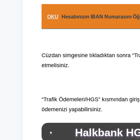
OKU
Hesabınızın IBAN Numarasını Öğ
Cüzdan simgesine tıkladıktan sonra “Tr
etmelisiniz.
“Trafik Ödemeleri/HGS” kısmından giriş
ödemenizi yapabilirsiniz.
· Halkbank HG