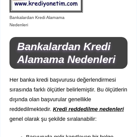
Bankalardan Kredi Alamama
Nedenleri
Bankalardan Kredi
Alamama Nedenleri
Her banka kredi başvurusu değerlendirmesi
sırasında farklı ölçütler belirlemiştir. Bu ölçütlerin
dışında olan başvurular genellikle
reddedilmektedir.
Kredi reddedilme nedenleri
genel olarak şu şekilde sıralanabilir: