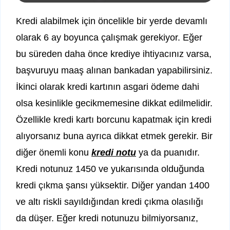
Kredi alabilmek için öncelikle bir yerde devamlı
olarak 6 ay boyunca çalışmak gerekiyor. Eğer
bu süreden daha önce krediye ihtiyacınız varsa,
başvuruyu maaş alınan bankadan yapabilirsiniz.
İkinci olarak kredi kartının asgari ödeme dahi
olsa kesinlikle gecikmemesine dikkat edilmelidir.
Özellikle kredi kartı borcunu kapatmak için kredi
alıyorsanız buna ayrıca dikkat etmek gerekir. Bir
diğer önemli konu
kredi notu
ya da puanıdır.
Kredi notunuz 1450 ve yukarısında olduğunda
kredi çıkma şansı yüksektir. Diğer yandan 1400
ve altı riskli sayıldığından kredi çıkma olasılığı
da düşer. Eğer kredi notunuzu bilmiyorsanız,