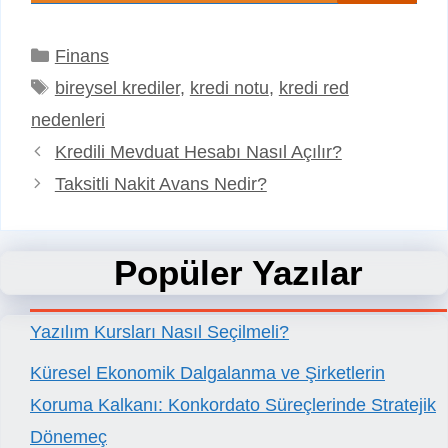
Kategoriler
Finans
Etiketler
bireysel krediler
,
kredi notu
,
kredi red
nedenleri
Kredili Mevduat Hesabı Nasıl Açılır?
Taksitli Nakit Avans Nedir?
Popüler Yazılar
Yazılım Kursları Nasıl Seçilmeli?
Küresel Ekonomik Dalgalanma ve Şirketlerin
Koruma Kalkanı: Konkordato Süreçlerinde Stratejik
Dönemeç