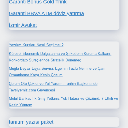
Garanti Bonus Gold Trink
Garanti BBVA ATM döviz yatırma
İzmir Avukat
Yazılım Kursları Nasıl Seçilmeli?
Küresel Ekonomik Dalgalanma ve Şirketlerin Koruma Kalkanı:
Konkordato Süreçlerinde Stratejik Dönemeç
Muğla Beyaz Eşya Servisi: Ege’nin Tuzlu Nemine ve Çam
Ormanlarına Karşı Kesin Çözüm
Çorum Oto Çekici ve Yol Yardım: Tarihin Başkentinde
Tavsiyemiz.com Güvencesi
Mobil Bankacılık Giriş Yetkiniz Yok Hatası ve Çözümü: 7 Etkili ve
Kesin Yöntem
tanıtım yazısı paketi