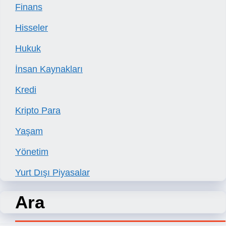
Finans
Hisseler
Hukuk
İnsan Kaynakları
Kredi
Kripto Para
Yaşam
Yönetim
Yurt Dışı Piyasalar
Ara