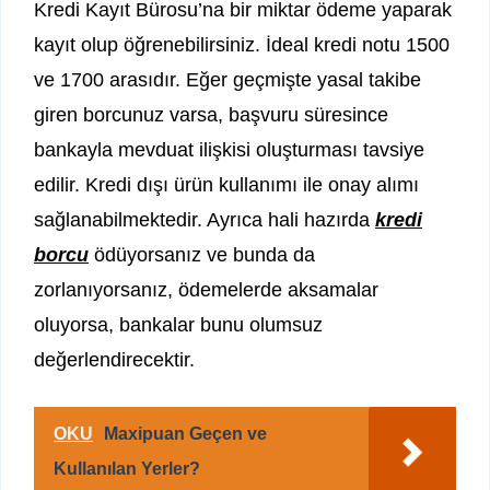
Kredi Kayıt Bürosu’na bir miktar ödeme yaparak
kayıt olup öğrenebilirsiniz. İdeal kredi notu 1500
ve 1700 arasıdır. Eğer geçmişte yasal takibe
giren borcunuz varsa, başvuru süresince
bankayla mevduat ilişkisi oluşturması tavsiye
edilir. Kredi dışı ürün kullanımı ile onay alımı
sağlanabilmektedir. Ayrıca hali hazırda
kredi
borcu
ödüyorsanız ve bunda da
zorlanıyorsanız, ödemelerde aksamalar
oluyorsa, bankalar bunu olumsuz
değerlendirecektir.
OKU
Maxipuan Geçen ve
Kullanılan Yerler?