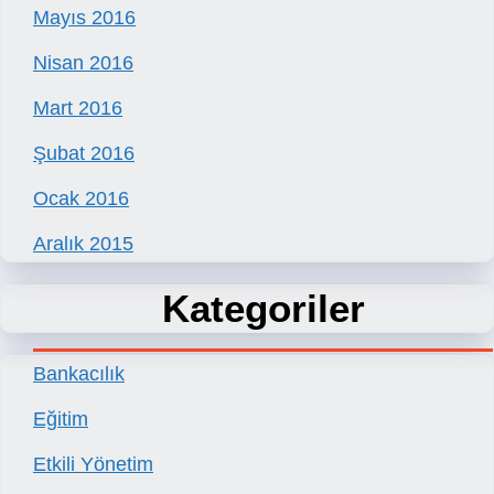
Mayıs 2016
Nisan 2016
Mart 2016
Şubat 2016
Ocak 2016
Aralık 2015
Kategoriler
Bankacılık
Eğitim
Etkili Yönetim