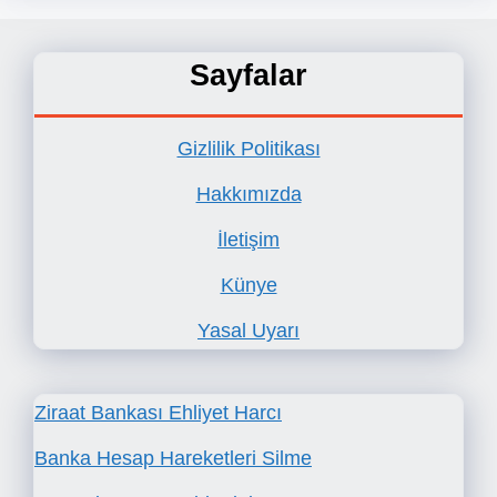
Sayfalar
Gizlilik Politikası
Hakkımızda
İletişim
Künye
Yasal Uyarı
Ziraat Bankası Ehliyet Harcı
Banka Hesap Hareketleri Silme