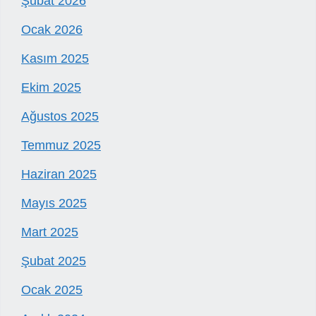
Şubat 2026
Ocak 2026
Kasım 2025
Ekim 2025
Ağustos 2025
Temmuz 2025
Haziran 2025
Mayıs 2025
Mart 2025
Şubat 2025
Ocak 2025