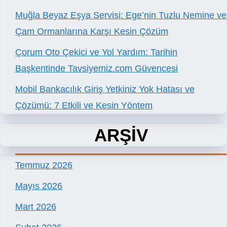
Muğla Beyaz Eşya Servisi: Ege’nin Tuzlu Nemine ve
Çam Ormanlarına Karşı Kesin Çözüm
Çorum Oto Çekici ve Yol Yardım: Tarihin
Başkentinde Tavsiyemiz.com Güvencesi
Mobil Bankacılık Giriş Yetkiniz Yok Hatası ve
Çözümü: 7 Etkili ve Kesin Yöntem
ARŞİV
Temmuz 2026
Mayıs 2026
Mart 2026