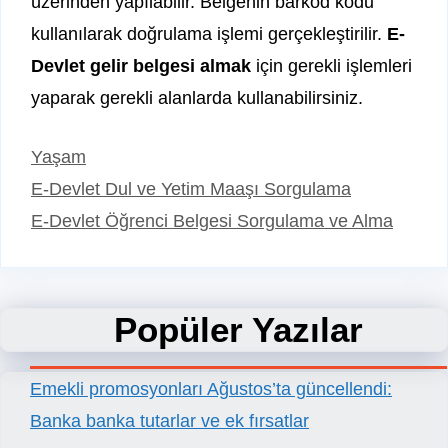
üzerinden yapılabilir. Belgenin barkod kodu
kullanılarak doğrulama işlemi gerçekleştirilir.
E-
Devlet gelir belgesi almak
için gerekli işlemleri
yaparak gerekli alanlarda kullanabilirsiniz.
Kategoriler
Yaşam
E-Devlet Dul ve Yetim Maaşı Sorgulama
E-Devlet Öğrenci Belgesi Sorgulama ve Alma
Popüler Yazılar
Emekli promosyonları Ağustos’ta güncellendi:
Banka banka tutarlar ve ek fırsatlar