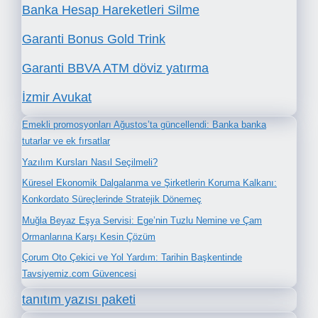
Banka Hesap Hareketleri Silme
Garanti Bonus Gold Trink
Garanti BBVA ATM döviz yatırma
İzmir Avukat
Emekli promosyonları Ağustos’ta güncellendi: Banka banka
tutarlar ve ek fırsatlar
Yazılım Kursları Nasıl Seçilmeli?
Küresel Ekonomik Dalgalanma ve Şirketlerin Koruma Kalkanı:
Konkordato Süreçlerinde Stratejik Dönemeç
Muğla Beyaz Eşya Servisi: Ege’nin Tuzlu Nemine ve Çam
Ormanlarına Karşı Kesin Çözüm
Çorum Oto Çekici ve Yol Yardım: Tarihin Başkentinde
Tavsiyemiz.com Güvencesi
tanıtım yazısı paketi