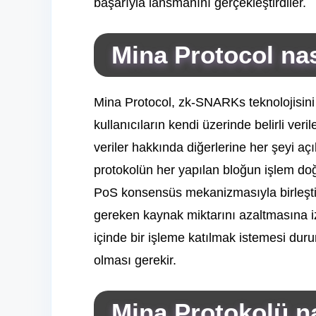
başarıyla lansmanını gerçekleştirdiler.
Mina Protocol nası
Mina Protocol, zk-SNARKs teknolojisini 
kullanıcıların kendi üzerinde belirli ver
veriler hakkında diğerlerine her şeyi aç
protokolün her yapılan bloğun işlem do
PoS konsensüs mekanizmasıyla birleştir
gereken kaynak miktarını azaltmasına iz
içinde bir işleme katılmak istemesi duru
olması gerekir.
Mina Protokolü nas