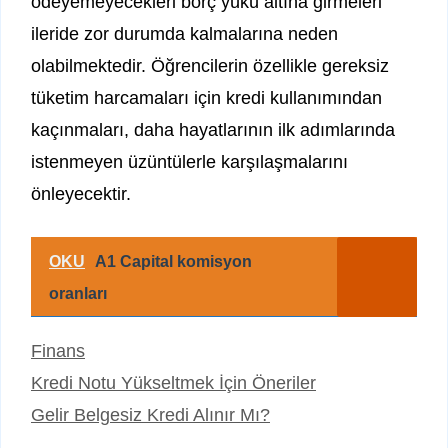
ödeyemeyecekleri borç yükü altına girmeleri
ileride zor durumda kalmalarına neden
olabilmektedir. Öğrencilerin özellikle gereksiz
tüketim harcamaları için kredi kullanımından
kaçınmaları, daha hayatlarının ilk adımlarında
istenmeyen üzüntülerle karşılaşmalarını
önleyecektir.
OKU
A1 Capital komisyon
oranları
Kategoriler
Finans
Kredi Notu Yükseltmek İçin Öneriler
Gelir Belgesiz Kredi Alınır Mı?