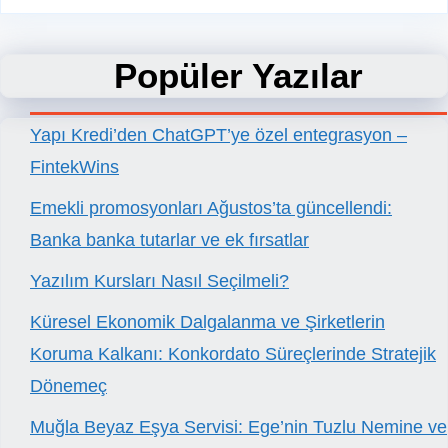
Popüler Yazılar
Yapı Kredi’den ChatGPT’ye özel entegrasyon –
FintekWins
Emekli promosyonları Ağustos’ta güncellendi:
Banka banka tutarlar ve ek fırsatlar
Yazılım Kursları Nasıl Seçilmeli?
Küresel Ekonomik Dalgalanma ve Şirketlerin
Koruma Kalkanı: Konkordato Süreçlerinde Stratejik
Dönemeç
Muğla Beyaz Eşya Servisi: Ege’nin Tuzlu Nemine ve