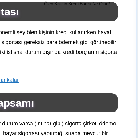
Ölen Kişinin Kredi Borcu Ne Olur?
tası
emli şey ölen kişinin kredi kullanırken hayat
t sigortası gereksiz para ödemek gibi görünebilir
ki istisnai durum dışında kredi borçlarını sigorta
Bankalar
kapsamı
 durum varsa (intihar gibi) sigorta şirketi ödeme
i, hayat sigortası yaptırdığı sırada mevcut bir