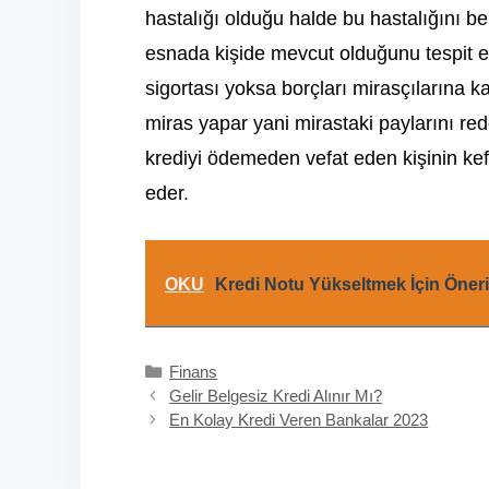
hastalığı olduğu halde bu hastalığını be
esnada kişide mevcut olduğunu tespit 
sigortası yoksa borçları mirasçılarına k
miras yapar yani mirastaki paylarını red
krediyi ödemeden vefat eden kişinin kefi
eder.
OKU
Kredi Notu Yükseltmek İçin Öneri
Kategoriler
Finans
Gelir Belgesiz Kredi Alınır Mı?
En Kolay Kredi Veren Bankalar 2023