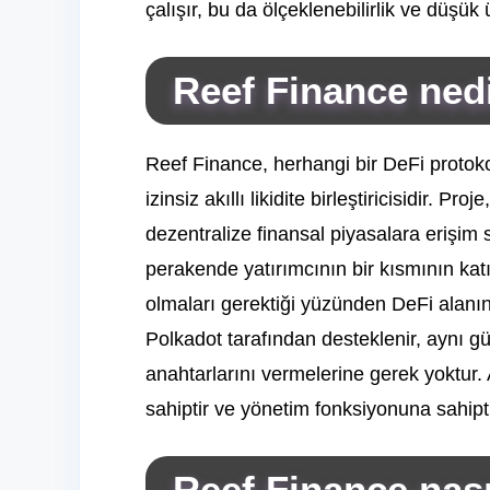
çalışır, bu da ölçeklenebilirlik ve düşük 
Reef Finance ned
Reef Finance, herhangi bir DeFi protoko
izinsiz akıllı likidite birleştiricisidir. 
dezentralize finansal piyasalara erişi
perakende yatırımcının bir kısmının kat
olmaları gerektiği yüzünden DeFi alanının
Polkadot tarafından desteklenir, aynı gü
anahtarlarını vermelerine gerek yoktur.
sahiptir ve yönetim fonksiyonuna sahipti
Reef Finance nası