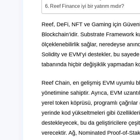
Reef Finance iyi bir yatırım mıdır?
Reef, DeFi, NFT ve Gaming için Güvenilir
Blockchain’idir. Substrate Framework ku
ölçeklenebilirlik sağlar, neredeyse anın
Solidity ve EVM’yi destekler, bu sayede 
tabanında hiçbir değişiklik yapmadan kol
Reef Chain, en gelişmiş EVM uyumlu bloc
yönetimine sahiptir. Ayrıca, EVM uzantıla
yerel token köprüsü, programlı çağrılar
yerinde kod yükseltmeleri gibi özellikler
destekleyecek, bu da geliştiricilere çeş
verecektir. Ağ, Nominated Proof-of-S