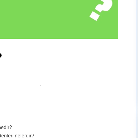
?
nedir?
enleri nelerdir?