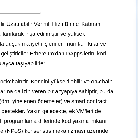
 Uzatılabilir Verimli Hızlı Birinci Katman
llanılarak inşa edilmiştir ve yüksek
da düşük maliyetli işlemleri mümkün kılar ve
geliştiriciler Ethereum’dan DApps’lerini kod
ayca taşıyabilirler.
kchain’tir. Kendini yükseltilebilir ve on-chain
rına da izin veren bir altyapıya sahiptir, bu da
 (örn. yinelenen ödemeler) ve smart contract
i destekler. Yakın gelecekte, ek VM’leri de
itli programlama dillerinde kod yazma imkanı
take (NPoS) konsensüs mekanizması üzerinde