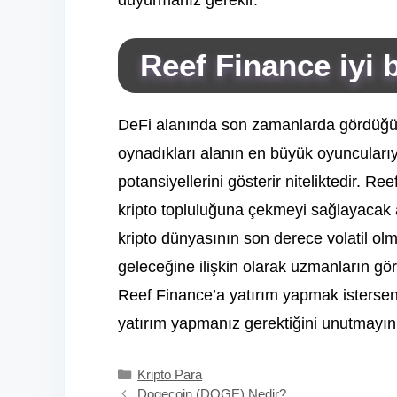
duyurmanız gerekir.
Reef Finance iyi b
DeFi alanında son zamanlarda gördüğümü
oynadıkları alanın en büyük oyuncularıy
potansiyellerini gösterir niteliktedir. R
kripto topluluğuna çekmeyi sağlayacak 
kripto dünyasının son derece volatil ol
geleceğine ilişkin olarak uzmanların görü
Reef Finance’a yatırım yapmak isterseni
yatırım yapmanız gerektiğini unutmayın
Kategoriler
Kripto Para
Dogecoin (DOGE) Nedir?