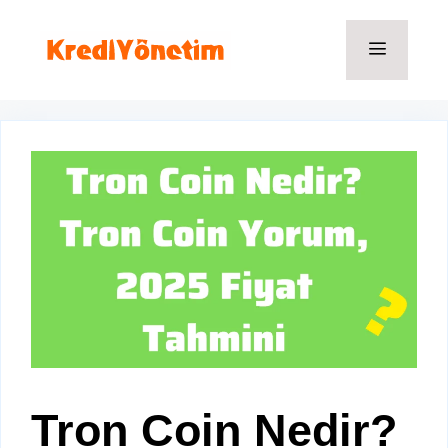
İçeriğe
atla
Menü
Tron Coin Nedir?