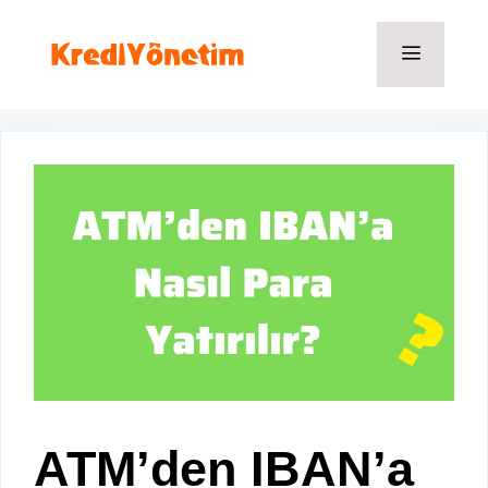
İçeriğe
atla
Menü
ATM’den IBAN’a