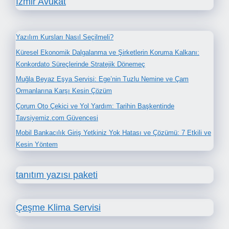
İzmir Avukat
Yazılım Kursları Nasıl Seçilmeli?
Küresel Ekonomik Dalgalanma ve Şirketlerin Koruma Kalkanı:
Konkordato Süreçlerinde Stratejik Dönemeç
Muğla Beyaz Eşya Servisi: Ege’nin Tuzlu Nemine ve Çam
Ormanlarına Karşı Kesin Çözüm
Çorum Oto Çekici ve Yol Yardım: Tarihin Başkentinde
Tavsiyemiz.com Güvencesi
Mobil Bankacılık Giriş Yetkiniz Yok Hatası ve Çözümü: 7 Etkili ve
Kesin Yöntem
tanıtım yazısı paketi
Çeşme Klima Servisi