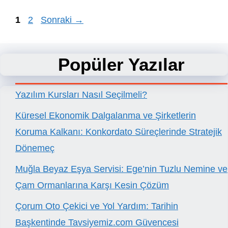
Sayfa
Sayfa
1
2
Sonraki
→
Popüler Yazılar
Yazılım Kursları Nasıl Seçilmeli?
Küresel Ekonomik Dalgalanma ve Şirketlerin
Koruma Kalkanı: Konkordato Süreçlerinde Stratejik
Dönemeç
Muğla Beyaz Eşya Servisi: Ege’nin Tuzlu Nemine ve
Çam Ormanlarına Karşı Kesin Çözüm
Çorum Oto Çekici ve Yol Yardım: Tarihin
Başkentinde Tavsiyemiz.com Güvencesi