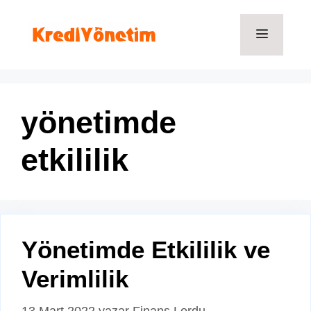
İçeriğe
atla
Menü
yönetimde
etkililik
Yönetimde Etkililik ve
Verimlilik