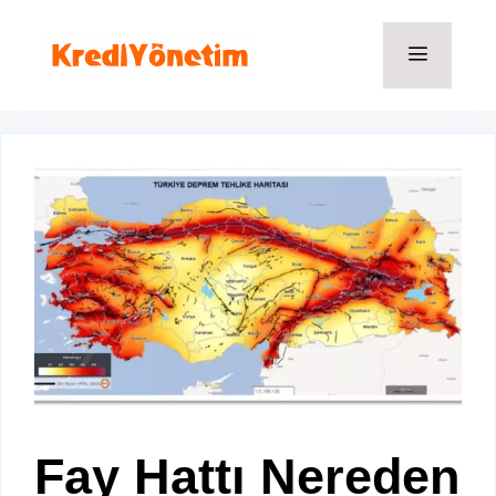
İçeriğe
atla
Menü
Fay Hattı Nereden