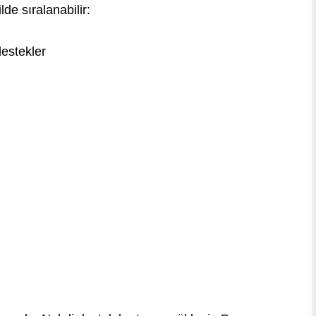
lde sıralanabilir:
destekler