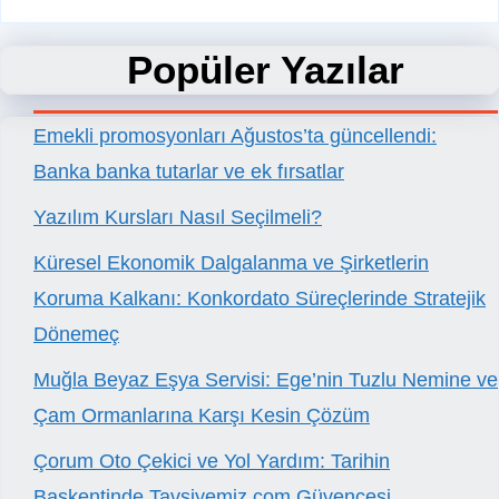
Popüler Yazılar
Emekli promosyonları Ağustos’ta güncellendi:
Banka banka tutarlar ve ek fırsatlar
Yazılım Kursları Nasıl Seçilmeli?
Küresel Ekonomik Dalgalanma ve Şirketlerin
Koruma Kalkanı: Konkordato Süreçlerinde Stratejik
Dönemeç
Muğla Beyaz Eşya Servisi: Ege’nin Tuzlu Nemine ve
Çam Ormanlarına Karşı Kesin Çözüm
Çorum Oto Çekici ve Yol Yardım: Tarihin
Başkentinde Tavsiyemiz.com Güvencesi