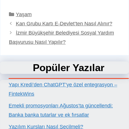
Kategoriler
Yaşam
Kan Grubu Kartı E-Devlet’ten Nasıl Alınır?
İzmir Büyükşehir Belediyesi Sosyal Yardım
Başvurusu Nasıl Yapılır?
Popüler Yazılar
Yapı Kredi’den ChatGPT’ye özel entegrasyon –
FintekWins
Emekli promosyonları Ağustos’ta güncellendi:
Banka banka tutarlar ve ek fırsatlar
Yazılım Kursları Nasıl Seçilmeli?