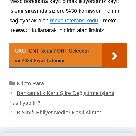
Mexc borsasına kayıt olmak istiyorsanız kayıt
işlemi sırasında sizlere %30 komisyon indirimi
sağlayacak olan
mexc referans kodu
”
mexc-
1FwaC
” kullanarak inidirim alabilirsiniz
OKU
ONT Nedir? ONT Geleceği
ve 2024 Fiyat Tahmini
Kategoriler
Kripto Para
Bankamatik Kartı Şifre Değiştirme işlemi
nasıl yapılır?
B Sınıfı Ehliyet Nedir? Nasıl Alınır?