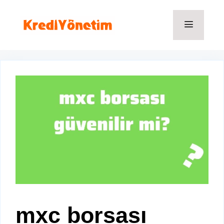
İçeriğe
atla
Menü
mxc borsası