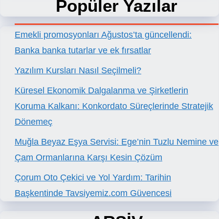
Popüler Yazılar
Emekli promosyonları Ağustos’ta güncellendi:
Banka banka tutarlar ve ek fırsatlar
Yazılım Kursları Nasıl Seçilmeli?
Küresel Ekonomik Dalgalanma ve Şirketlerin
Koruma Kalkanı: Konkordato Süreçlerinde Stratejik
Dönemeç
Muğla Beyaz Eşya Servisi: Ege’nin Tuzlu Nemine ve
Çam Ormanlarına Karşı Kesin Çözüm
Çorum Oto Çekici ve Yol Yardım: Tarihin
Başkentinde Tavsiyemiz.com Güvencesi