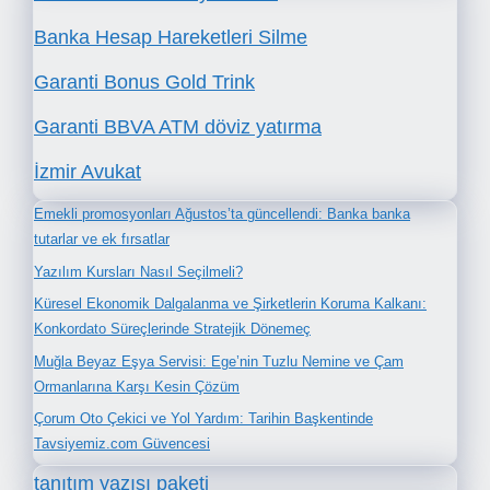
Banka Hesap Hareketleri Silme
Garanti Bonus Gold Trink
Garanti BBVA ATM döviz yatırma
İzmir Avukat
Emekli promosyonları Ağustos’ta güncellendi: Banka banka
tutarlar ve ek fırsatlar
Yazılım Kursları Nasıl Seçilmeli?
Küresel Ekonomik Dalgalanma ve Şirketlerin Koruma Kalkanı:
Konkordato Süreçlerinde Stratejik Dönemeç
Muğla Beyaz Eşya Servisi: Ege’nin Tuzlu Nemine ve Çam
Ormanlarına Karşı Kesin Çözüm
Çorum Oto Çekici ve Yol Yardım: Tarihin Başkentinde
Tavsiyemiz.com Güvencesi
tanıtım yazısı paketi