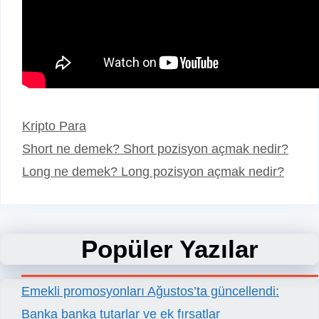
Kategoriler
Kripto Para
Short ne demek? Short pozisyon açmak nedir?
Long ne demek? Long pozisyon açmak nedir?
Popüler Yazılar
Emekli promosyonları Ağustos’ta güncellendi:
Banka banka tutarlar ve ek fırsatlar