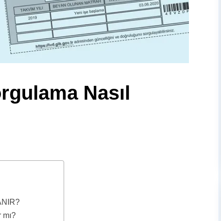
orgulama Nasıl
ANIR?
r mı?