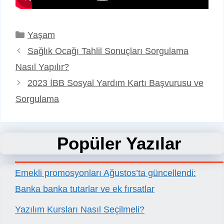
Kategoriler
Yaşam
Sağlık Ocağı Tahlil Sonuçları Sorgulama
Nasıl Yapılır?
2023 İBB Sosyal Yardım Kartı Başvurusu ve
Sorgulama
Popüler Yazılar
Emekli promosyonları Ağustos’ta güncellendi:
Banka banka tutarlar ve ek fırsatlar
Yazılım Kursları Nasıl Seçilmeli?