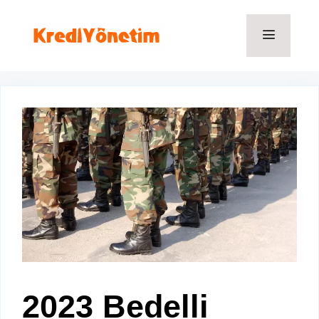
İçeriğe
atla
Menü
2023 Bedelli