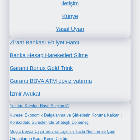
İletişim
Künye
Yasal Uyarı
Ziraat Bankası Ehliyet Harcı
Banka Hesap Hareketleri Silme
Garanti Bonus Gold Trink
Garanti BBVA ATM döviz yatırma
İzmir Avukat
Yazılım Kursları Nasıl Seçilmeli?
Küresel Ekonomik Dalgalanma ve Şirketlerin Koruma Kalkanı:
Konkordato Süreçlerinde Stratejik Dönemeç
Muğla Beyaz Eşya Servisi: Ege’nin Tuzlu Nemine ve Çam
Ormanlarına Karşı Kesin Çözüm